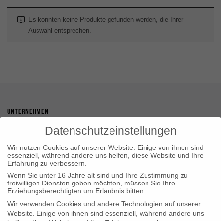
Es konnten keine Produkte gefunden werden, die Ihrer
Auswahl entsprechen.
UNTERNEHMEN
Datenschutzeinstellungen
Auf dem Driesch 29, 50259 Pulheim
Wir nutzen Cookies auf unserer Website. Einige von ihnen sind
essenziell, während andere uns helfen, diese Website und Ihre
02238 4782345
Erfahrung zu verbessern.
info@smokeon24.de
Wenn Sie unter 16 Jahre alt sind und Ihre Zustimmung zu
freiwilligen Diensten geben möchten, müssen Sie Ihre
Erziehungsberechtigten um Erlaubnis bitten.
Wir verwenden Cookies und andere Technologien auf unserer
ÖFFNUNGSZEITEN
Website. Einige von ihnen sind essenziell, während andere uns