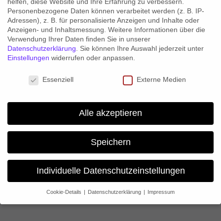
helfen, diese Website und Ihre Erfahrung zu verbessern.
Personenbezogene Daten können verarbeitet werden (z. B. IP-
Mo – Fr: 11:00 – 19:30 Uhr
Adressen), z. B. für personalisierte Anzeigen und Inhalte oder
Anzeigen- und Inhaltsmessung.
Weitere Informationen über die
Sa: 11:00 – 18:00 Uhr
Verwendung Ihrer Daten finden Sie in unserer
Datenschutzerklärung
.
Sie können Ihre Auswahl jederzeit unter
Einstellungen
widerrufen oder anpassen.
INFORMATIONEN
Datenschutzeinstellungen
Essenziell
Externe Medien
Impressum
Alle akzeptieren
Datenschutzerklärung
AGB
Speichern
Widerruf
Batterieentsorgung
Individuelle Datenschutzeinstellungen
Versandinformationen
Zahlungsinformationen
Cookie-Details
Datenschutzerklärung
Impressum
Datenschutzeinstellungen
Sicherheitshinweise
Wenn Sie unter 16 Jahre alt sind und Ihre Zustimmung zu