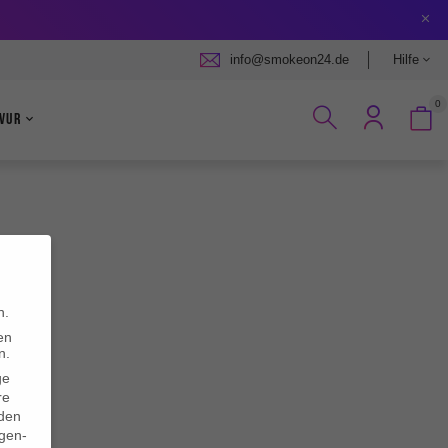
info@smokeon24.de
Hilfe
0
vur
n.
en
n.
ge
re
den
igen-