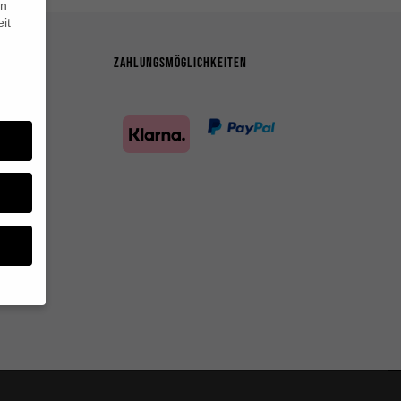
en
it
ZAHLUNGSMÖGLICHKEITEN
en
n.
ge
re