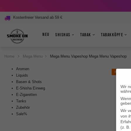
Kostenfreier Versand ab 59 €
Neu
Shishas
Tabak
Tabakköpfe
Home
Mega Menu
Mega Menu Vapeshop
Mega Menu Vapeshop
Aromen
HOT
Liquids
Basen & Shots
Wir n
E-Shisha Einweg
währe
E-Zigaretten
Wenn 
Tanks
geben
Zubehör
Wir v
Sale%
von i
Erfah
(z. B