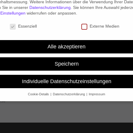
nhaltsmessung.
Weitere Informationen über die Verwendung Ihrer Dat
n Sie in unserer
Datenschutzerklärung
.
Sie können Ihre Auswahl jederze
r
Einstellungen
widerrufen oder anpassen.
KUNDENSERVICE
schutzeinstellungen
Essenziell
Externe Medien
FAQ
Alle akzeptieren
ärung
Kontakt
Mein Konto
Speichern
Warenkorb
ng
Kasse
Individuelle Datenschutzeinstellungen
ionen
tionen
Cookie-Details
Datenschutzerklärung
Impressum
Datenschutzeinstellungen
ise
Sie unter 16 Jahre alt sind und Ihre Zustimmung zu freiwilligen Dienst
 möchten, müssen Sie Ihre Erziehungsberechtigten um Erlaubnis bitte
erwenden Cookies und andere Technologien auf unserer Website. Eini
hnen sind essenziell, während andere uns helfen, diese Website und Ih