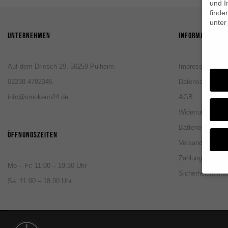
und I
finde
unte
UNTERNEHMEN
INFORMATIONEN
Daten
Auf dem Driesch 29, 50259 Pulheim
Impressum
02238 4782345
Datenschutzerkl
info@smokeon24.de
AGB
Widerruf
Batterieentsorgu
ÖFFNUNGSZEITEN
Versandinformat
Zahlungsinforma
Mo – Fr: 11:00 – 19:30 Uhr
Sicherheitshinwe
Sa: 11:00 – 18:00 Uhr
Wenn 
geben
Wir v
von i